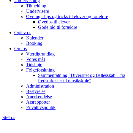
Undervisning
Tilmelding
Undervisere
Øvning: Tips og tricks til elever og forældre
Øvetips til elever
Gode råd til forældre
Oplev os
Kalender
Booking
Om os
Værdigrundlag
Vores mål
Tidslinje
Følgeforskning
Sammenfatning “Diversitet og fællesskab – fra
fredsorkester til musikskole”
Administration
Bestyrelse
Anerkendelse
Årsrapporter
Privatlivspolitik
Støt os