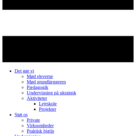
Det gør vi
Mød eleverne
Mød grundlæggeren
Pædagogik
Undervisning på ukrainsk
Aktiviteter
Lejrskole
Projekter
Støt os
Private
Virksomheder
Praktisk hjælp