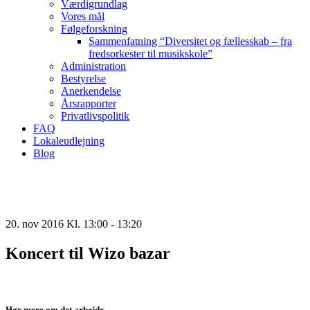
Værdigrundlag
Vores mål
Følgeforskning
Sammenfatning “Diversitet og fællesskab – fra
fredsorkester til musikskole”
Administration
Bestyrelse
Anerkendelse
Årsrapporter
Privatlivspolitik
FAQ
Lokaleudlejning
Blog
20. nov 2016 Kl. 13:00
-
13:20
Koncert til Wizo bazar
Hør mere om det arbejde,