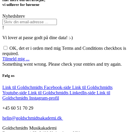
vi udfører for børnene
Nyhedsbrev
!
Vi lover at passe godt på dine data! :-)
OK, det er i orden med mig
Terms and Conditions checkbox is
required.
Tilmeld mig ...
Something went wrong. Please check your entries and try again.
Følg os
Link til Goldschmidts Facebook-side
Link til Goldschmidts
Youtube-side
Link til Goldschmidts LinkedIn-side
Link til
Goldschmidts Instagram-profil
+45 60 51 70 29
helin@goldschmidtsakademi.dk
Goldschmidts Musikakademi