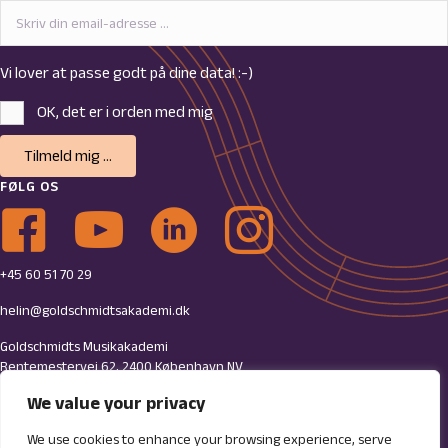
Vi lover at passe godt på dine data! :-)
OK, det er i orden med mig
Tilmeld mig ...
FØLG OS
Link til Goldschmidts Facebook-side
Link til Goldschmidts Youtube-side
Link til Goldschmidts LinkedIn-side
Link til Goldschmidts Instagram-profil
+45 60 51 70 29
helin@goldschmidtsakademi.dk
Goldschmidts Musikakademi
Rentemestervej 62, 2400 København NV
We value your privacy
CVR: 34681287
Jyske Bank 7754-0001639421
We use cookies to enhance your browsing experience, serve