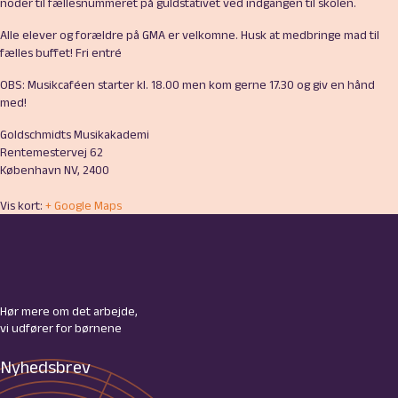
noder til fællesnummeret på guldstativet ved indgangen til skolen.
Alle elever og forældre på GMA er velkomne. Husk at medbringe mad til
fælles buffet! Fri entré
OBS: Musikcaféen starter kl. 18.00 men kom gerne 17.30 og giv en hånd
med!
Goldschmidts Musikakademi
Rentemestervej 62
København NV
,
2400
Vis kort:
+ Google Maps
Hør mere om det arbejde,
vi udfører for børnene
Nyhedsbrev