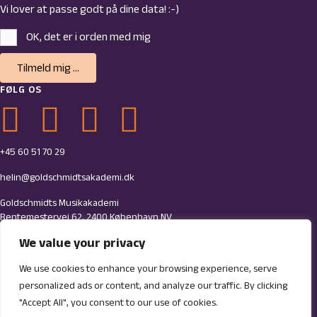
Vi lover at passe godt på dine data! :-)
OK, det er i orden med mig
Tilmeld mig ...
FØLG OS
Link til Goldschmidts Facebook-side
Link til Goldschmidts Youtube-side
Link til Goldschmidts LinkedIn-side
Link til Goldschmidts Instagram-profil
+45 60 51 70 29
helin@goldschmidtsakademi.dk
Goldschmidts Musikakademi
Rentemestervej 62, 2400 København NV
We value your privacy
CVR: 34681287
Jyske Bank 7754-0001639421
We use cookies to enhance your browsing experience, serve
personalized ads or content, and analyze our traffic. By clicking
"Accept All", you consent to our use of cookies.
© 2026 Goldschmidts Musikakademi. All Rights Reserved.