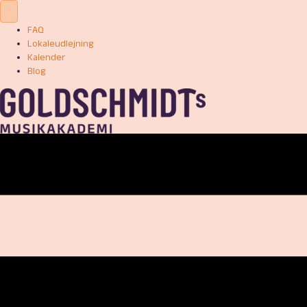
FAQ
Lokaleudlejning
Kalender
Blog