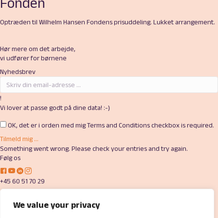
Fonden
Optræden til Wilhelm Hansen Fondens prisuddeling. Lukket arrangement.
Hør mere om det arbejde,
vi udfører for børnene
Nyhedsbrev
!
Vi lover at passe godt på dine data! :-)
OK, det er i orden med mig
Terms and Conditions checkbox is required.
Tilmeld mig ...
Something went wrong. Please check your entries and try again.
Følg os
L
L
L
L
i
i
i
i
+45 60 51 70 29
n
n
n
n
helin@goldschmidtsakademi.dk
k
k
k
k
We value your privacy
t
t
t
t
Goldschmidts Musikakademi