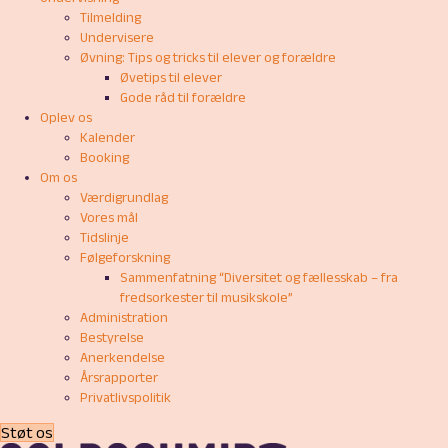
Tilmelding
Undervisere
Øvning: Tips og tricks til elever og forældre
Øvetips til elever
Gode råd til forældre
Oplev os
Kalender
Booking
Om os
Værdigrundlag
Vores mål
Tidslinje
Følgeforskning
Sammenfatning “Diversitet og fællesskab – fra
fredsorkester til musikskole”
Administration
Bestyrelse
Anerkendelse
Årsrapporter
Privatlivspolitik
Støt os