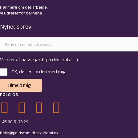
Hør mere om det arbejde,
vi udfører for børnene
Nyhedsbrev
Vi lover at passe godt på dine data! :-)
OK, det er i orden med mig
Tilmeld mig ...
FØLG OS
Link til Goldschmidts Facebook-side
Link til Goldschmidts Youtube-side
Link til Goldschmidts LinkedIn-side
Link til Goldschmidts Instagram-profil
+45 60 51 70 29
helin@goldschmidtsakademi.dk