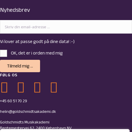
Nyhedsbrev
Vi lover at passe godt på dine data! :-)
OK, det er i orden med mig
Tilmeld mig ...
FØLG OS
Link til Goldschmidts Facebook-side
Link til Goldschmidts Youtube-side
Link til Goldschmidts LinkedIn-side
Link til Goldschmidts Instagram-profil
+45 60 51 70 29
helin@goldschmidtsakademi.dk
Goldschmidts Musikakademi
Rentemestervej 62, 2400 København NV