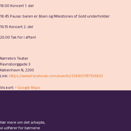
18.00 Koncert 1. del
18.45 Pause: baren er åben og Milestones of Gold underholder
19.15 Koncert 2. del
20.00 Tak for i aften!
Nørrebro Teater
Ravnsborggade 3
København N
,
2200
Link:
https://www.facebook.com/events/1341831787109833
Vis kort:
+ Google Maps
Hør mere om det arbejde,
vi udfører for børnene