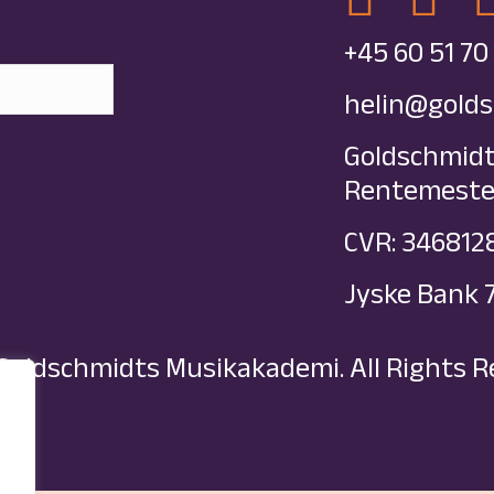
+45 60 51 70
helin@gold
Goldschmid
Rentemester
CVR: 346812
Jyske Bank 
Goldschmidts Musikakademi. All Rights R