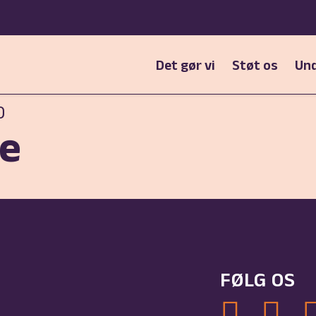
Det gør vi
Støt os
Und
0
fe
FØLG OS
Link til Gol
Link t
L