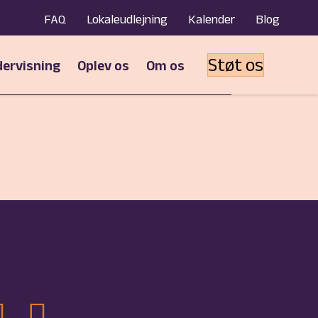
FAQ
Lokaleudlejning
Kalender
Blog
Støt os
ervisning
Oplev os
Om os
dschmidts Facebook-side
il Goldschmidts Youtube-side
ink til Goldschmidts LinkedIn-side
Link til Goldschmidts Instagram-profi