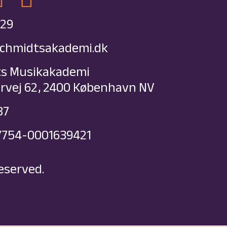
 29
schmidtsakademi.dk
ts Musikakademi
vej 62, 2400 København NV
87
7754-0001639421
eserved.