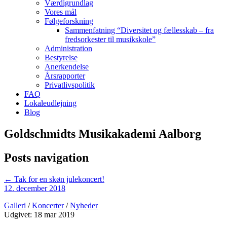
Værdigrundlag
Vores mål
Følgeforskning
Sammenfatning “Diversitet og fællesskab – fra
fredsorkester til musikskole”
Administration
Bestyrelse
Anerkendelse
Årsrapporter
Privatlivspolitik
FAQ
Lokaleudlejning
Blog
Goldschmidts Musikakademi Aalborg
Posts navigation
← Tak for en skøn julekoncert!
12. december 2018
Galleri
/
Koncerter
/
Nyheder
Udgivet: 18 mar 2019