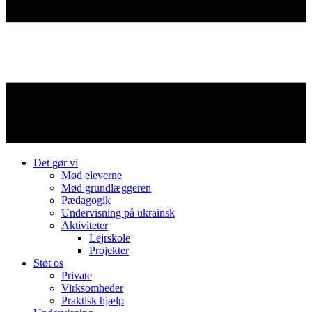
Det gør vi
Mød eleverne
Mød grundlæggeren
Pædagogik
Undervisning på ukrainsk
Aktiviteter
Lejrskole
Projekter
Støt os
Private
Virksomheder
Praktisk hjælp