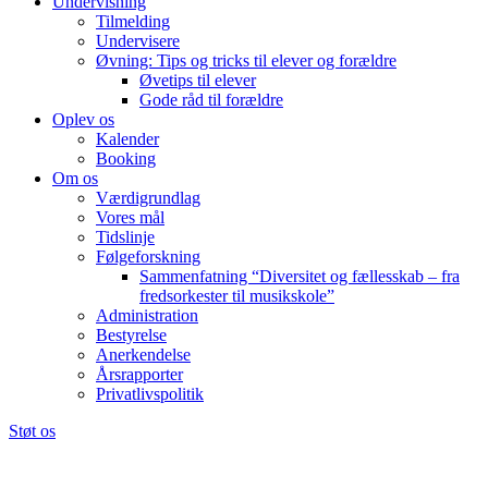
Undervisning
Tilmelding
Undervisere
Øvning: Tips og tricks til elever og forældre
Øvetips til elever
Gode råd til forældre
Oplev os
Kalender
Booking
Om os
Værdigrundlag
Vores mål
Tidslinje
Følgeforskning
Sammenfatning “Diversitet og fællesskab – fra
fredsorkester til musikskole”
Administration
Bestyrelse
Anerkendelse
Årsrapporter
Privatlivspolitik
Støt os